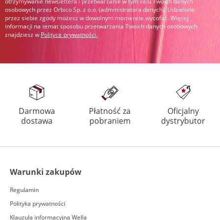
otrzymywanie newslettera i przetwarzanie w tym celu Twoich danych
osobowych przez Orbico Sp. z o.o. (administratora danych). Udzielone
przez siebie zgody możesz w dowolnym momencie wycofać. Więcej
informacji na temat sposobu przetwarzania Twoich danych osobowych
znajdziesz w
Polityce prywatności
.
Darmowa
Płatność za
Oficjalny
dostawa
pobraniem
dystrybutor
Warunki zakupów
Regulamin
Polityka prywatności
Klauzula informacyjna Wella