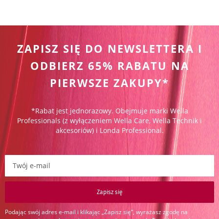
ZAPISZ SIĘ DO NEWSLETTERA I
ODBIERZ 65% RABATU NA
PIERWSZE ZAKUPY*
*Rabat jest jednorazowy. Obejmuje marki Wella
Professionals (z wyłączeniem Wella Care, Wella Technik i
akcesoriów) i Londa Professional.
Zapisz się do newslettera:
Zapisz się
Podając swój adres e-mail i klikając „Zapisz się”, wyrażasz zgodę na