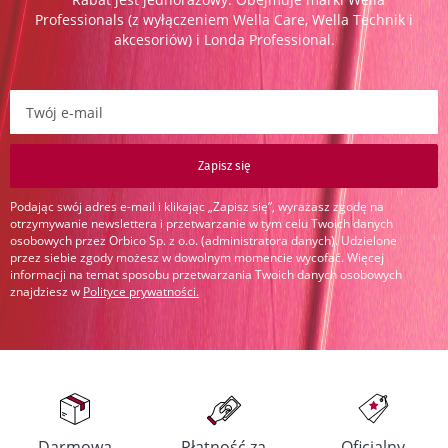
Professionals (z wyłączeniem Wella Care, Wella Technik i
akcesoriów) i Londa Professional.
Zapisz się do newslettera:
Zapisz się
Podając swój adres e-mail i klikając „Zapisz się”, wyrażasz zgodę na
otrzymywanie newslettera i przetwarzanie w tym celu Twoich danych
osobowych przez Orbico Sp. z o.o. (administratora danych). Udzielone
przez siebie zgody możesz w dowolnym momencie wycofać. Więcej
informacji na temat sposobu przetwarzania Twoich danych osobowych
znajdziesz w
Polityce prywatności
.
Darmowa
Płatność za
Oficjalny