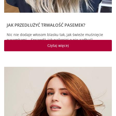
JAK PRZEDŁUŻYĆ TRWAŁOŚĆ PASEMEK?
Nic nie dodaje włosom blasku tak, jak świeże muśnięcie
pasemkami... Sprawdź, jak najlepiej o nie zadbać!
Czytaj więcej