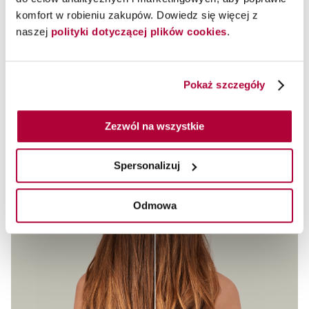
espresso brown, granatu navy blue czy rudości pumpkin
komfort w robieniu zakupów. Dowiedz się więcej z
spice. Przyjrzyjmy się niektórym z najwspanialszych
naszej
polityki dotyczącej plików cookies
.
pomysłów i formuł takiej koloryzacji…
Czytaj więcej
Pokaż szczegóły
Zezwól na wszystkie
Spersonalizuj
Odmowa