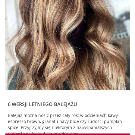
6 WERSJI LETNIEGO BALEJAŻU
Balejaż można nosić przez cały rok: w odcieniach kawy
espresso brown, granatu navy blue czy rudości pumpkin
spice. Przyjrzyjmy się niektórym z najwspanialszych
pomysłów i formuł takiej koloryzacji…