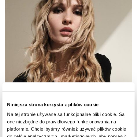
Niniejsza strona korzysta z plików cookie
Na tej stronie używane są funkcjonalne pliki cookie. Są
TO OFICJALNE: NASTAŁ SEZON NA NATURALNY
one niezbędne do prawidłowego funkcjonowania na
KOLOR WŁOSÓW!
platformie. Chcielibyśmy również używać plików cookie
do celów analitycznych i marketingowych, aby poprawić
Balejaż można nosić przez cały rok: w odcieniach kawy