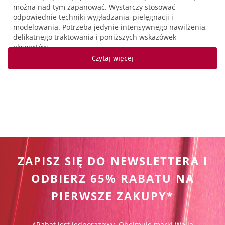
można nad tym zapanować. Wystarczy stosować
odpowiednie techniki wygładzania, pielęgnacji i
modelowania. Potrzeba jedynie intensywnego nawilżenia,
delikatnego traktowania i poniższych wskazówek
ekspertów…
Czytaj więcej
ZAPISZ SIĘ DO NEWSLETTERA I
ODBIERZ 65% RABATU NA
PIERWSZE ZAKUPY*
*Rabat jest jednorazowy. Obejmuje marki Wella