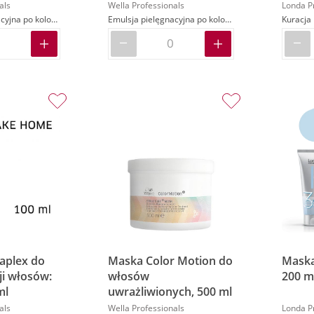
als
Wella Professionals
Londa P
Emulsja pielęgnacyjna po koloryzacji
Emulsja pielęgnacyjna po koloryzacji
Kuracja 
laplex do
Maska Color Motion do
Maska
ji włosów:
włosów
200 m
ml
uwrażliwionych, 500 ml
als
Wella Professionals
Londa P