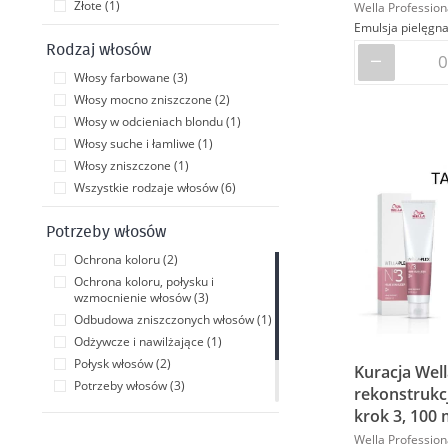
Złote (1)
Wella Profession
Rodzaj włosów
Włosy farbowane (3)
Włosy mocno zniszczone (2)
Włosy w odcieniach blondu (1)
Włosy suche i łamliwe (1)
Włosy zniszczone (1)
Wszystkie rodzaje włosów (6)
Potrzeby włosów
Ochrona koloru (2)
Ochrona koloru, połysku i
wzmocnienie włosów (3)
Odbudowa zniszczonych włosów (1)
Odżywcze i nawilżające (1)
Połysk włosów (2)
Kuracja Wel
Potrzeby włosów (3)
rekonstrukc
Produkty do zabiegów w salonie (6)
krok 3, 100 
Wsparcie koloryzacji (4)
Wella Profession