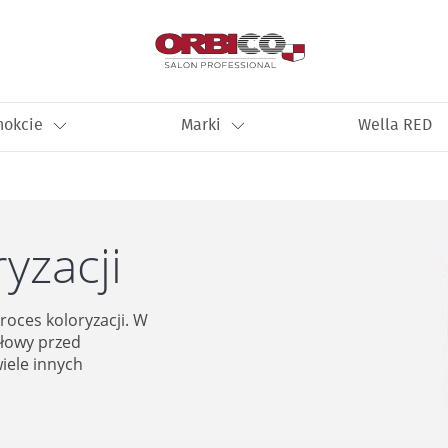
nokcie
Marki
Wella RED
yzacji
oces koloryzacji. W
głowy przed
iele innych