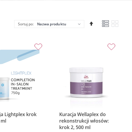
Lista
Siatka
Ustaw
Sortuj po:
kierunek
malejący
a Lightplex krok
Kuracja Wellaplex do
 ml
rekonstrukcji włosów:
krok 2, 500 ml