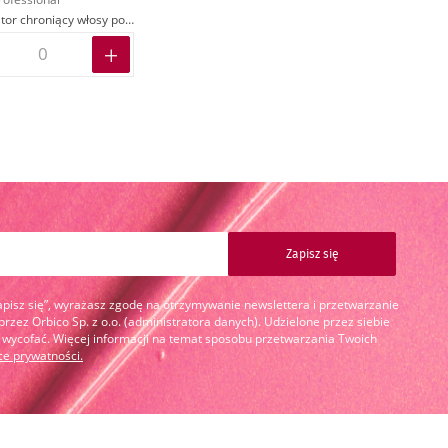
Stabilizator chroniący włosy po koloryzacji
Zapisz się
Zapisz się”, wyrażasz zgodę na otrzymywanie newslettera i przetwarzanie
zez Orbico Sp. z o.o. (administratora danych). Udzielone przez siebie
cofać. Więcej informacji na temat sposobu przetwarzania Twoich
yce prywatności
.