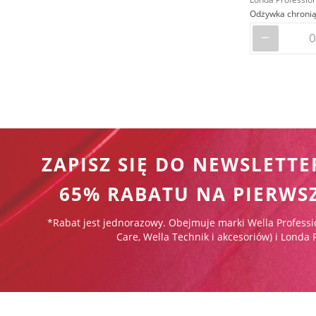
ZAPISZ SIĘ DO NEWSLETTE
65% RABATU NA PIERWS
*Rabat jest jednorazowy. Obejmuje marki Wella Professi
Care, Wella Technik i akcesoriów) i Londa 