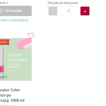
krok 3
Odżywka po koloryzacji
Do koszyka
lowo niedostępny
eller
izator Color
nce po
zacji, 1000 ml
rofessional