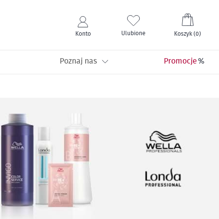
Mój kos
Ulubione
Konto
Koszyk
(
0
)
Poznaj nas
Promocje