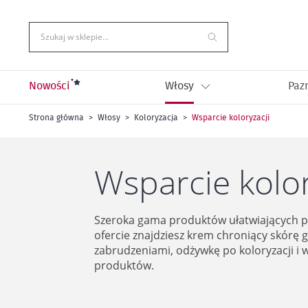
Przejdź
do
treści
Szukaj w sklepie…
Nowości
Włosy
Paz
Strona główna
Włosy
Koloryzacja
Wsparcie koloryzacji
Wsparcie kolor
Szeroka gama produktów ułatwiających pr
ofercie znajdziesz krem chroniący skórę 
zabrudzeniami, odżywkę po koloryzacji i w
produktów.