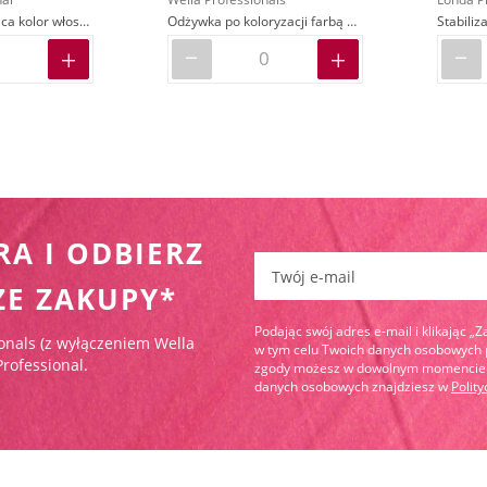
Odżywka chroniąca kolor włosów
Odżywka po koloryzacji farbą Magma z linii Blondor
RA I ODBIERZ
Zapisz się do newslettera:
ZE ZAKUPY*
Podając swój adres e-mail i klikając „
onals (z wyłączeniem Wella
w tym celu Twoich danych osobowych pr
Professional.
zgody możesz w dowolnym momencie wy
danych osobowych znajdziesz w
Polit