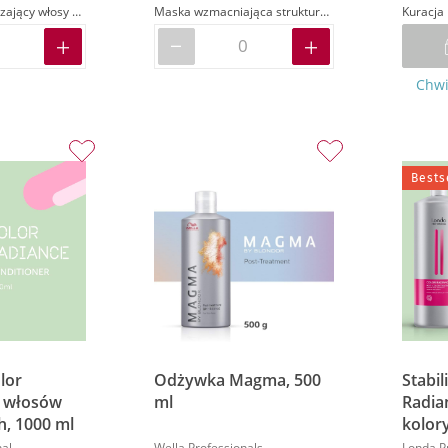
Krok 3 zabezpieczający włosy do czasu kolejnego zabiegu w salonie
Maska wzmacniająca strukturę i zwiększa podatność włosów
Kuracja 
Chwi
Bests
lor
Odżywka Magma, 500
Stabil
o włosów
ml
Radia
, 1000 ml
kolory
al
Wella Professionals
Londa P