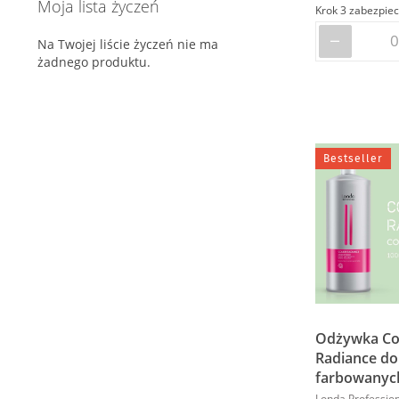
Moja lista życzeń
Wygładzenie włosów (1)
Na Twojej liście życzeń nie ma
żadnego produktu.
Bestseller
Odżywka Co
Radiance d
farbowanych
Londa Profession