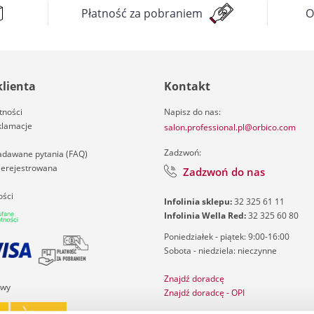
Płatność za pobraniem
O
klienta
Kontakt
tności
Napisz do nas:
klamacje
salon.professional.pl@orbico.com
Zadzwoń:
zadawane pytania (FAQ)
nierejestrowana
Zadzwoń do nas
ości
Infolinia sklepu:
32 325 61 11
Infolinia Wella Red:
32 325 60 80
Poniedziałek - piątek: 9:00-16:00
Sobota - niedziela: nieczynne
Znajdź doradcę
awy
Znajdź doradcę - OPI