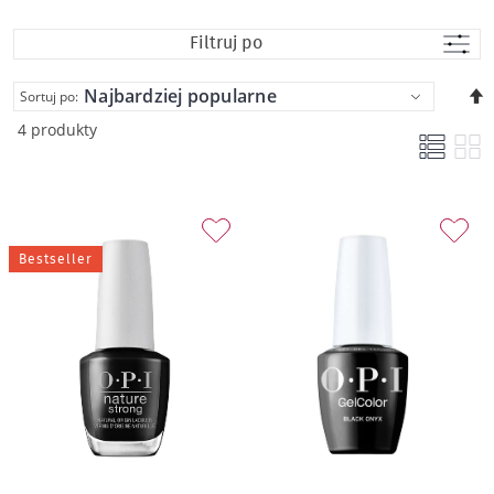
Filtruj po
U
Sortuj po:
k
4 produkty
m
Bestseller