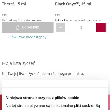
There!, 15 ml
Black Onyx™, 15 ml
OPI
OPI
Hybrydowy lakier do paznokci
Lakier klasyczny w kolorze czarnym
Do koszyka
Chwilowo niedostępny
Moja lista życzeń
Na Twojej liście życzeń nie ma żadnego produktu.
Niniejsza strona korzysta z plików cookie
ZAPISZ SIĘ DO NEWSLETTERA I
Na tej stronie używane są funkcjonalne pliki cookie. Są