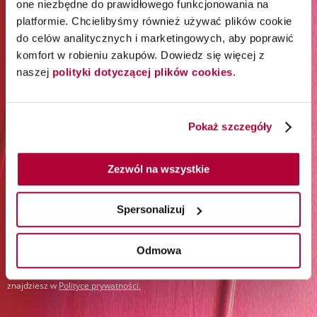
one niezbędne do prawidłowego funkcjonowania na
ODBIERZ 65% RABATU NA
platformie. Chcielibyśmy również używać plików cookie
PIERWSZE ZAKUPY*
do celów analitycznych i marketingowych, aby poprawić
komfort w robieniu zakupów. Dowiedz się więcej z
naszej
polityki dotyczącej plików cookies
.
*Rabat jest jednorazowy. Obejmuje marki Wella
Professionals (z wyłączeniem Wella Care, Wella Technik i
akcesoriów) i Londa Professional.
Pokaż szczegóły
Zapisz się do newslettera:
Zezwól na wszystkie
Zapisz się
Spersonalizuj
Podając swój adres e-mail i klikając „Zapisz się”, wyrażasz zgodę na
otrzymywanie newslettera i przetwarzanie w tym celu Twoich danych
osobowych przez Orbico Sp. z o.o. (administratora danych). Udzielone
Odmowa
przez siebie zgody możesz w dowolnym momencie wycofać. Więcej
informacji na temat sposobu przetwarzania Twoich danych osobowych
znajdziesz w
Polityce prywatności
.