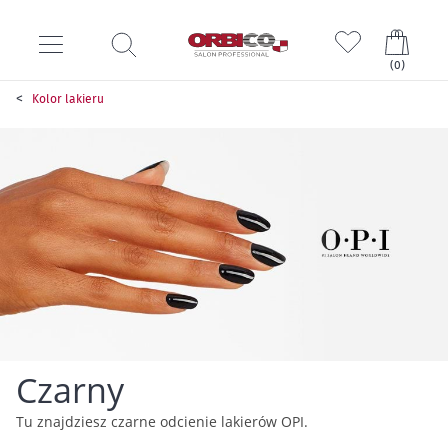
Mój k
(
0
)
Kolor lakieru
Czarny
Tu znajdziesz czarne odcienie lakierów OPI.