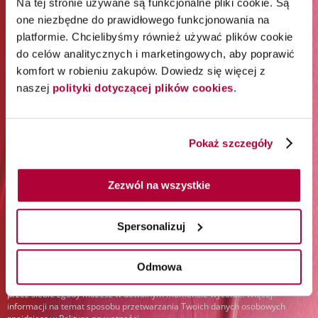
Na tej stronie używane są funkcjonalne pliki cookie. Są
ZAPISZ SIĘ DO NEWSLETTERA I
one niezbędne do prawidłowego funkcjonowania na
platformie. Chcielibyśmy również używać plików cookie
ODBIERZ 65% RABATU NA
do celów analitycznych i marketingowych, aby poprawić
PIERWSZE ZAKUPY*
komfort w robieniu zakupów. Dowiedz się więcej z
naszej
polityki dotyczącej plików cookies
.
*Rabat jest jednorazowy. Obejmuje marki Wella
Professionals (z wyłączeniem Wella Care, Wella Technik i
akcesoriów) i Londa Professional.
Pokaż szczegóły
Zapisz się do newslettera:
Zezwól na wszystkie
Spersonalizuj
Zapisz się
Podając swój adres e-mail i klikając „Zapisz się”, wyrażasz zgodę na
Odmowa
otrzymywanie newslettera i przetwarzanie w tym celu Twoich danych
osobowych przez Orbico Sp. z o.o. (administratora danych). Udzielone
przez siebie zgody możesz w dowolnym momencie wycofać. Więcej
informacji na temat sposobu przetwarzania Twoich danych osobowych