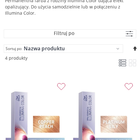
Permanentna farba z rodziny Illumina Color dająca efekt
opalizujący. Do użycia samodzielnie lub w połączeniu z
Illumina Color.
Filtruj po
U
Sortuj po:
k
4 produkty
m