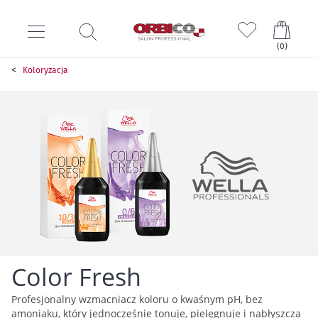
Mój k
(
0
)
Koloryzacja
Color Fresh
Profesjonalny wzmacniacz koloru o kwaśnym pH, bez
amoniaku, który jednocześnie tonuje, pielęgnuje i nabłyszcza