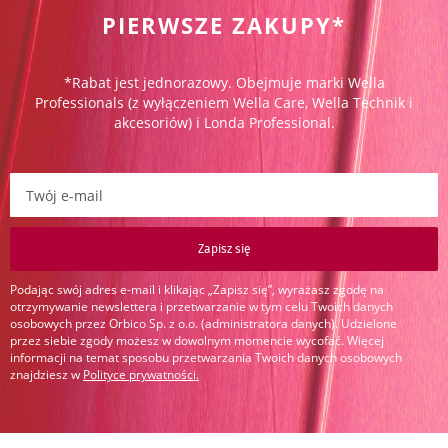
PIERWSZE ZAKUPY*
*Rabat jest jednorazowy. Obejmuje marki Wella
Professionals (z wyłączeniem Wella Care, Wella Technik i
akcesoriów) i Londa Professional.
Zapisz się do newslettera:
Zapisz się
Podając swój adres e-mail i klikając „Zapisz się”, wyrażasz zgodę na
otrzymywanie newslettera i przetwarzanie w tym celu Twoich danych
osobowych przez Orbico Sp. z o.o. (administratora danych). Udzielone
przez siebie zgody możesz w dowolnym momencie wycofać. Więcej
informacji na temat sposobu przetwarzania Twoich danych osobowych
znajdziesz w
Polityce prywatności
.