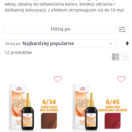
włosy, idealny do odświeżenia koloru, korekcji odcienia i
delikatnej koloryzacji, z efektem utrzymującym się do 10 myć.
Filtruj po
U
Sortuj po:
k
12 produktów
m