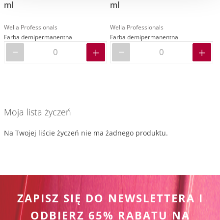
ml
ml
Wella Professionals
Wella Professionals
Farba demipermanentna
Farba demipermanentna
Moja lista życzeń
Na Twojej liście życzeń nie ma żadnego produktu.
ZAPISZ SIĘ DO NEWSLETTERA I
ODBIERZ 65% RABATU NA