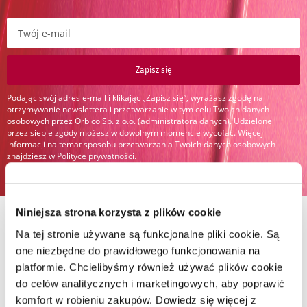
Zapisz się do newslettera:
Zapisz się
Podając swój adres e-mail i klikając „Zapisz się”, wyrażasz zgodę na
otrzymywanie newslettera i przetwarzanie w tym celu Twoich danych
osobowych przez Orbico Sp. z o.o. (administratora danych). Udzielone
przez siebie zgody możesz w dowolnym momencie wycofać. Więcej
informacji na temat sposobu przetwarzania Twoich danych osobowych
znajdziesz w
Polityce prywatności
.
Niniejsza strona korzysta z plików cookie
Na tej stronie używane są funkcjonalne pliki cookie. Są
one niezbędne do prawidłowego funkcjonowania na
Darmowa
Płatność za
Oficjalny
platformie. Chcielibyśmy również używać plików cookie
dostawa
pobraniem
dystrybutor
do celów analitycznych i marketingowych, aby poprawić
komfort w robieniu zakupów. Dowiedz się więcej z