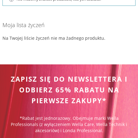
Moja lista życzeń
Na Twojej liście życzeń nie ma żadnego produktu.
ZAPISZ SIĘ DO NEWSLETTERA I
ODBIERZ 65% RABATU NA
PIERWSZE ZAKUPY*
*Rabat jest jednorazowy. Obejmuje marki Wella
Professionals (z wyłączeniem Wella Care, Wella Technik i
akcesoriów) i Londa Professional.