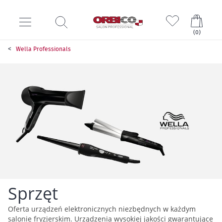
Mój k
(
0
)
Wella Professionals
Sprzęt
Oferta urządzeń elektronicznych niezbędnych w każdym
salonie fryzjerskim. Urządzenia wysokiej jakości gwarantujące