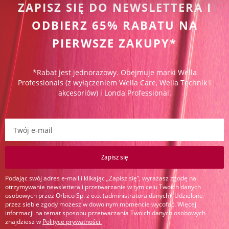
ZAPISZ SIĘ DO NEWSLETTERA I
ODBIERZ 65% RABATU NA
PIERWSZE ZAKUPY*
*Rabat jest jednorazowy. Obejmuje marki Wella
Professionals (z wyłączeniem Wella Care, Wella Technik i
akcesoriów) i Londa Professional.
Zapisz się do newslettera:
Zapisz się
Podając swój adres e-mail i klikając „Zapisz się”, wyrażasz zgodę na
otrzymywanie newslettera i przetwarzanie w tym celu Twoich danych
osobowych przez Orbico Sp. z o.o. (administratora danych). Udzielone
przez siebie zgody możesz w dowolnym momencie wycofać. Więcej
informacji na temat sposobu przetwarzania Twoich danych osobowych
znajdziesz w
Polityce prywatności
.