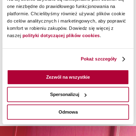
one niezbędne do prawidłowego funkcjonowania na
platformie. Chcielibyśmy również używać plików cookie
Maszynka Xpert(3) HS 90
230V EU
do celów analitycznych i marketingowych, aby poprawić
komfort w robieniu zakupów. Dowiedz się więcej z
Wella Professionals
naszej
polityki dotyczącej plików cookies
.
Maszynka Xpert do strzyżenia umożliwiająca wiele rodzajów cięć klasycznych i artystycznych
Pokaż szczegóły
Zezwól na wszystkie
Moja lista życzeń
Spersonalizuj
Na Twojej liście życzeń nie ma żadnego produktu.
Odmowa