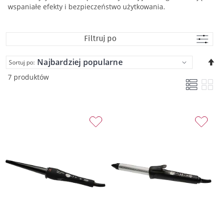
wspaniałe efekty i bezpieczeństwo użytkowania.
Filtruj po
U
Sortuj po:
k
7 produktów
m