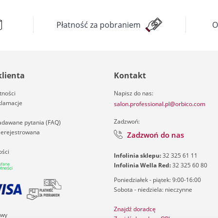
Płatność za pobraniem
O
klienta
Kontakt
tności
Napisz do nas:
klamacje
salon.professional.pl@orbico.com
Zadzwoń:
zadawane pytania (FAQ)
nierejestrowana
Zadzwoń do nas
ości
Infolinia sklepu:
32 325 61 11
Infolinia Wella Red:
32 325 60 80
Poniedziałek - piątek: 9:00-16:00
Sobota - niedziela: nieczynne
Znajdź doradcę
awy