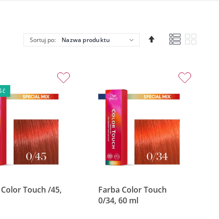
Lista
Siatka
Ustaw
Sortuj po:
kierunek
malejący
ść
 Color Touch /45,
Farba Color Touch
0/34, 60 ml