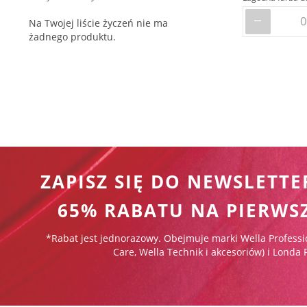
/3 (4)
Na Twojej liście życzeń nie ma
/34 (2)
żadnego produktu.
/35 (2)
/36 (1)
/37 (1)
/38 (1)
/41 (1)
/43 (2)
/44 (1)
/45 (3)
/47 (1)
ZAPISZ SIĘ DO NEWSLETTE
/5 (1)
/54 (1)
65% RABATU NA PIERWS
/56 (1)
/57 (1)
/6 (2)
*Rabat jest jednorazowy. Obejmuje marki Wella Professi
Care, Wella Technik i akcesoriów) i Londa 
/65 (2)
/66 (2)
/68 (1)
/7 (2)