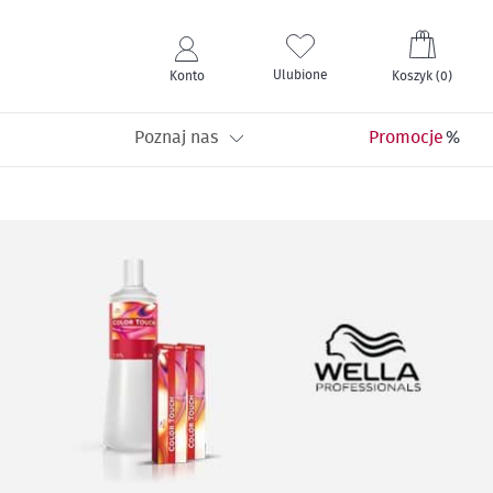
Mój kos
Ulubione
Konto
Koszyk
(
0
)
Poznaj nas
Promocje