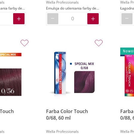
als
Wella Professionals
Wella Pr
Emulsja do utleniania farby demi-permanentnej Color Touch
Emulsja do utleniania farby demi-permanentnej Color Touch
Nowo
 Touch
Farba Color Touch
Farba
0/68, 60 ml
0/88, 
als
Wella Professionals
Wella Pr