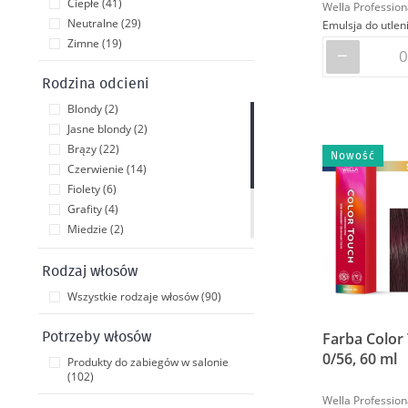
Ciepłe (41)
Wella Profession
Neutralne (29)
Zimne (19)
Rodzina odcieni
Blondy (2)
Jasne blondy (2)
Brązy (22)
Nowość
Czerwienie (14)
Fiolety (6)
Grafity (4)
Miedzie (2)
Natury (26)
Perła/niebieskie (6)
Rodzaj włosów
Popielate (2)
Wszystkie rodzaje włosów (90)
Złote (7)
Farba Color
Potrzeby włosów
0/56, 60 ml
Produkty do zabiegów w salonie
(102)
Wella Profession