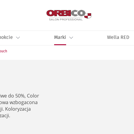
nokcie
Marki
Wella RED
Touch
iwe do 50%, Color
kowa wzbogacona
i. Koloryzacja
acji.