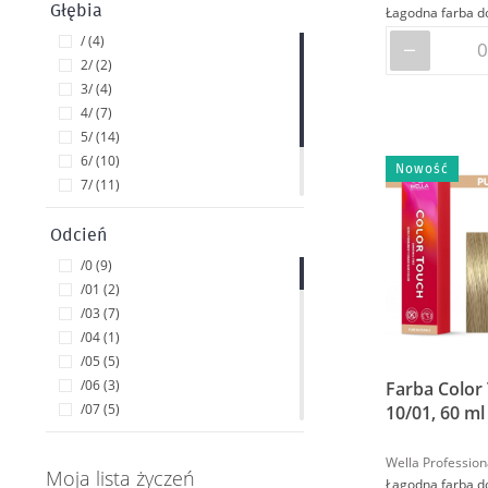
Głębia
/ (4)
2/ (2)
3/ (4)
4/ (7)
5/ (14)
6/ (10)
Nowość
7/ (11)
8/ (10)
9/ (6)
Odcień
10/ (7)
/0 (9)
/01 (2)
/03 (7)
/04 (1)
/05 (5)
/06 (3)
Farba Color
/07 (5)
10/01, 60 ml
/1 (3)
/16 (1)
Wella Profession
Moja lista życzeń
/19 (2)