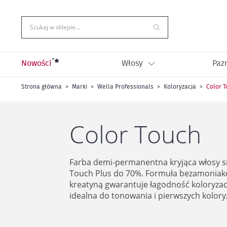
Przejdź
do
treści
Szukaj w sklepie…
Nowości
Włosy
Paz
Strona główna
Marki
Wella Professionals
Koloryzacja
Color 
Color Touch
Farba demi-permanentna kryjąca włosy s
Touch Plus do 70%. Formuła bezamonia
kreatyną gwarantuje łagodność koloryzacj
idealna do tonowania i pierwszych koloryz