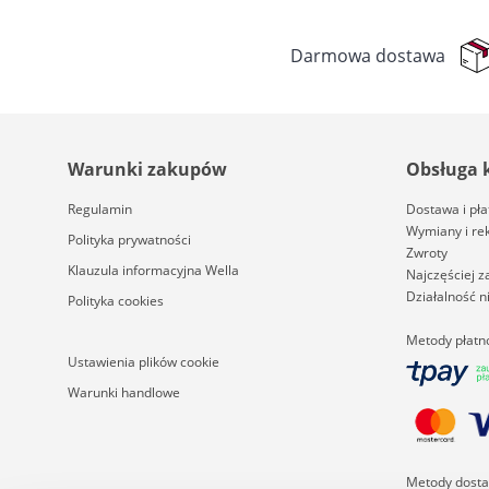
/71 (5)
/73 (6)
Darmowa dostawa
/75 (4)
/77 (2)
/8 (1)
/81 (2)
/86 (2)
Warunki zakupów
Obsługa 
/88 (1)
/89 (1)
Regulamin
Dostawa i pła
/96 (1)
Wymiany i re
Polityka prywatności
/97 (3)
Zwroty
Klauzula informacyjna Wella
Najczęściej 
Działalność 
Polityka cookies
Metody płatn
Ustawienia plików cookie
Warunki handlowe
Metody dost