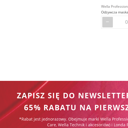
Wella Profession
Odżywcza maska 
ZAPISZ SIĘ DO NEWSLETTE
65% RABATU NA PIERWS
*Rabat jest jednorazowy. Obejmuje marki Wella Professi
Care, Wella Technik i akcesoriów) i Londa 