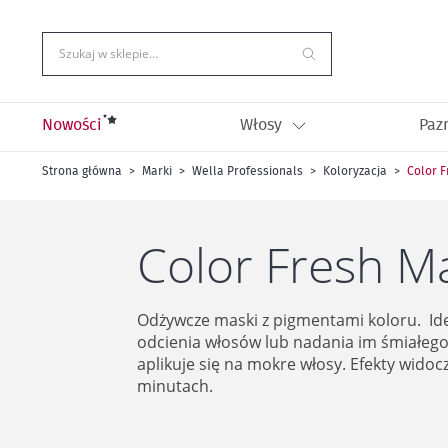
Przejdź
do
treści
Szukaj w sklepie…
Nowości
Włosy
Paz
Strona główna
Marki
Wella Professionals
Koloryzacja
Color 
Color Fresh M
Odżywcze maski z pigmentami koloru. Id
odcienia włosów lub nadania im śmiałego
aplikuje się na mokre włosy. Efekty widoc
minutach.