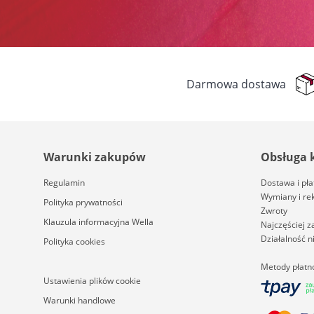
Darmowa dostawa
Warunki zakupów
Obsługa 
Regulamin
Dostawa i pła
Wymiany i re
Polityka prywatności
Zwroty
Klauzula informacyjna Wella
Najczęściej 
Działalność 
Polityka cookies
Metody płatn
Ustawienia plików cookie
Warunki handlowe