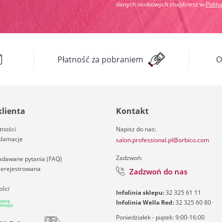
danych osobowych znajdziesz w
Polit
Płatność za pobraniem
O
klienta
Kontakt
tności
Napisz do nas:
klamacje
salon.professional.pl@orbico.com
Zadzwoń:
zadawane pytania (FAQ)
nierejestrowana
Zadzwoń do nas
ości
Infolinia sklepu:
32 325 61 11
Infolinia Wella Red:
32 325 60 80
Poniedziałek - piątek: 9:00-16:00