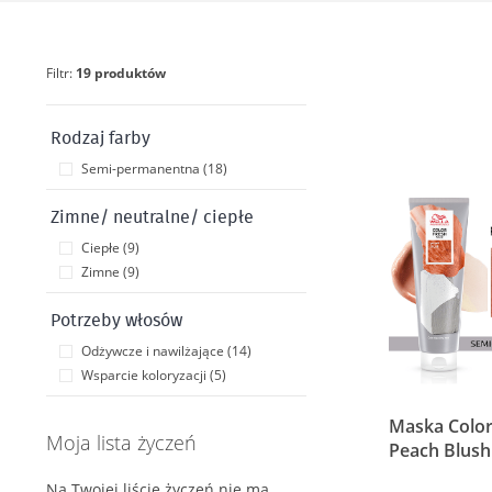
Filtr:
19 produktów
Rodzaj farby
Semi-permanentna (18)
Zimne/ neutralne/ ciepłe
Ciepłe (9)
Zimne (9)
Potrzeby włosów
Odżywcze i nawilżające (14)
Wsparcie koloryzacji (5)
Maska Color
Moja lista życzeń
Peach Blush
Na Twojej liście życzeń nie ma