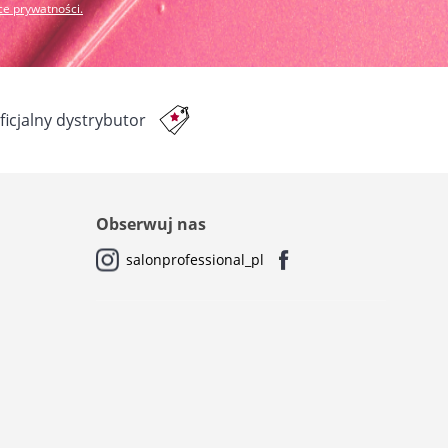
yce prywatności
.
ficjalny dystrybutor
Obserwuj nas
salonprofessional_pl