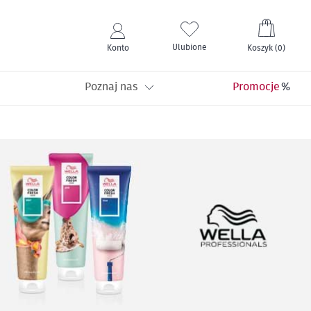
Mój kos
Ulubione
Konto
Koszyk
(
0
)
Poznaj nas
Promocje