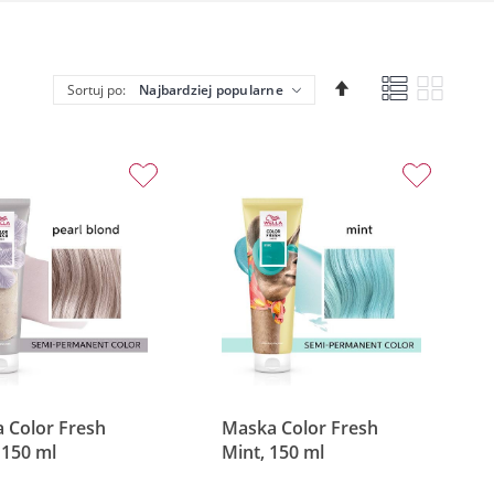
Lista
Siatka
Ustaw
Sortuj po:
kierunek
malejący
 Color Fresh
Maska Color Fresh
 150 ml
Mint, 150 ml