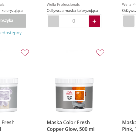
als
Wella Professionals
Wella Pr
koloryzująca
Odżywcza maska koloryzująca
Odżywcz
koszyka
iedostępny
 Fresh
Maska Color Fresh
Maska
l
Copper Glow, 500 ml
Pink, 