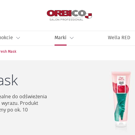
nokcie
Marki
Wella RED
Fresh Mask
ask
ealne do odświeżenia
 wyrazu. Produkt
zny po ok. 10