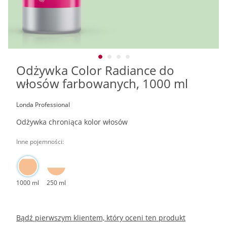
Odżywka Color Radiance do
Przejdź
na
włosów farbowanych, 1000 ml
początek
galerii
Londa Professional
Odżywka chroniąca kolor włosów
Inne pojemności:
1000 ml
250 ml
Bądź pierwszym klientem, który oceni ten produkt