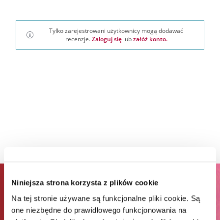
Tylko zarejestrowani użytkownicy mogą dodawać
recenzje.
Zaloguj się
lub
załóż konto.
Niniejsza strona korzysta z plików cookie
ZAPISZ SIĘ DO NEWSLETTERA I
Na tej stronie używane są funkcjonalne pliki cookie. Są
ODBIERZ 65% RABATU NA
one niezbędne do prawidłowego funkcjonowania na