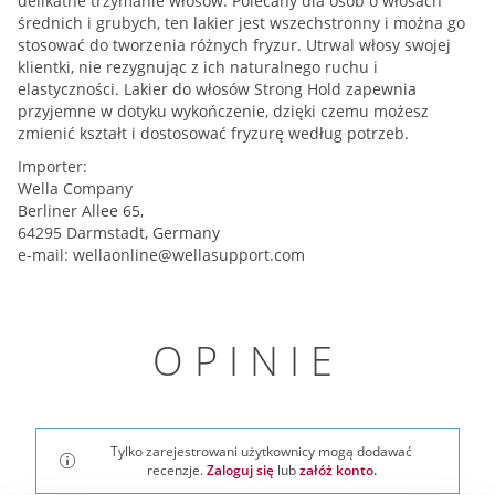
delikatne trzymanie włosów. Polecany dla osób o włosach
średnich i grubych, ten lakier jest wszechstronny i można go
stosować do tworzenia różnych fryzur. Utrwal włosy swojej
klientki, nie rezygnując z ich naturalnego ruchu i
elastyczności. Lakier do włosów Strong Hold zapewnia
przyjemne w dotyku wykończenie, dzięki czemu możesz
zmienić kształt i dostosować fryzurę według potrzeb.
Importer:
Wella Company
Berliner Allee 65,
64295 Darmstadt, Germany
e-mail:
wellaonline@wellasupport.com
OPINIE
Tylko zarejestrowani użytkownicy mogą dodawać
recenzje.
Zaloguj się
lub
załóż konto.