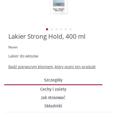
Lakier Strong Hold, 400 ml
Przejdź
na
początek
Nioxin
galerii
Lakier do włosów
Bądź pierwszym klientem, który oceni ten produkt
Szczegóły
Cechy i zalety
Jak stosować
Składniki