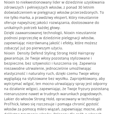
Nioxin to niekwestionowany lider w dziedzinie uzyskiwania
zdrowszych i pełniejszych włosów, z ponad 30 letnim
doświadczeniem w pielęgnacji włosów przerzedzonych. To
nie tylko marka, a prawdziwy ekspert, który nieustannie
oferuje najwyższej jakości rozwiązania, dostosowane do
unikalnych potrzeb każdej głowy.
Dzięki zaawansowanej technologii, Nioxin nieustannie
podnosi poprzeczkę w dziedzinie pielęgnacji włosów,
zapewniając niezrównaną jakość i efekty, które możesz
zobaczyć już po pierwszym użyciu.
Nioxin Density Defend Styling Strong Hold Hairspray
gwarantuje, że Twoje włosy pozostaną stylizowane i
bezpieczne, bez sztywności i łuszczenia się. Zapewnia
niezawodne utrwalenie, jednocześnie umożliwiając
elastyczność i naturalny ruch, dzięki czemu Twoje włosy
wyglądają na stylizowane bez wysiłku. Zaprojektowany, aby
wytrzymać wilgoć, ten mocno utrwalający spray jest odporny
na działanie wilgoci, zapewniając, że Twoje fryzury pozostaną
nienaruszone nawet w trudnych warunkach pogodowych.
Lakier do włosów Strong Hold, opracowany w technologii
ProThick, łatwo się rozczesuje i pomaga chronić gęstość
włosów za pomocą mikro wiązań, zapewniając mocne, ale