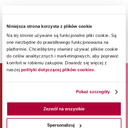
Niniejsza strona korzysta z plików cookie
Na tej stronie używane są funkcjonalne pliki cookie. Są
one niezbędne do prawidłowego funkcjonowania na
platformie. Chcielibyśmy również używać plików cookie
do celów analitycznych i marketingowych, aby poprawić
komfort w robieniu zakupów. Dowiedz się więcej z
naszej
polityki dotyczącej plików cookies
.
ZAPISZ SIĘ DO NEWSLETTERA I
ODBIERZ 65% RABATU NA
Pokaż szczegóły
PIERWSZE ZAKUPY*
Zezwól na wszystkie
*Rabat jest jednorazowy. Obejmuje marki Wella
Professionals (z wyłączeniem Wella Care, Wella Technik i
akcesoriów) i Londa Professional.
Spersonalizuj