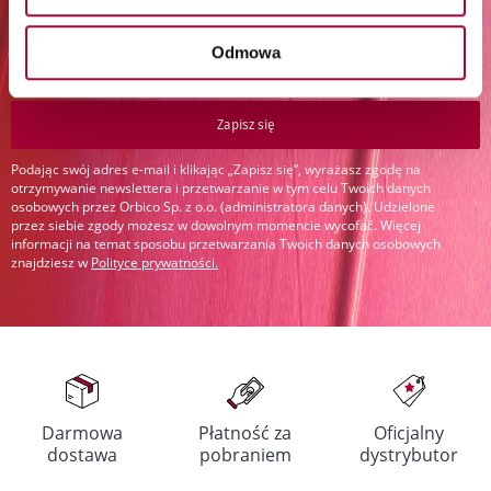
Zapisz się do newslettera:
Odmowa
Zapisz się
Podając swój adres e-mail i klikając „Zapisz się”, wyrażasz zgodę na
otrzymywanie newslettera i przetwarzanie w tym celu Twoich danych
osobowych przez Orbico Sp. z o.o. (administratora danych). Udzielone
przez siebie zgody możesz w dowolnym momencie wycofać. Więcej
informacji na temat sposobu przetwarzania Twoich danych osobowych
znajdziesz w
Polityce prywatności
.
Darmowa
Płatność za
Oficjalny
dostawa
pobraniem
dystrybutor