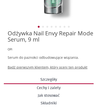
Odżywka Nail Envy Repair Mode
Przejdź
na
Serum, 9 ml
początek
galerii
OPI
Serum do paznokci odbudowujące wiązania.
Bądź pierwszym klientem, który oceni ten produkt
Szczegóły
Cechy i zalety
Jak stosować
Składniki