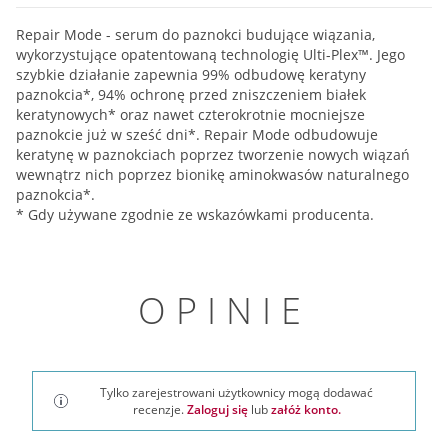
Repair Mode - serum do paznokci budujące wiązania,
wykorzystujące opatentowaną technologię Ulti-Plex™. Jego
szybkie działanie zapewnia 99% odbudowę keratyny
paznokcia*, 94% ochronę przed zniszczeniem białek
keratynowych* oraz nawet czterokrotnie mocniejsze
paznokcie już w sześć dni*. Repair Mode odbudowuje
keratynę w paznokciach poprzez tworzenie nowych wiązań
wewnątrz nich poprzez bionikę aminokwasów naturalnego
paznokcia*.
* Gdy używane zgodnie ze wskazówkami producenta.
OPINIE
Tylko zarejestrowani użytkownicy mogą dodawać
recenzje.
Zaloguj się
lub
załóż konto.