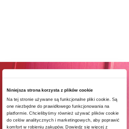
ZAPISZ SIĘ DO NEWSLETTERA I
ODBIERZ 65% RABATU NA
Niniejsza strona korzysta z plików cookie
PIERWSZE ZAKUPY*
Na tej stronie używane są funkcjonalne pliki cookie. Są
one niezbędne do prawidłowego funkcjonowania na
*Rabat jest jednorazowy. Obejmuje marki Wella
platformie. Chcielibyśmy również używać plików cookie
Professionals (z wyłączeniem Wella Care, Wella Technik i
do celów analitycznych i marketingowych, aby poprawić
akcesoriów) i Londa Professional.
komfort w robieniu zakupów. Dowiedz się więcej z