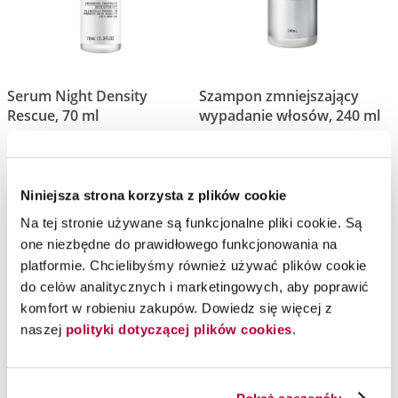
Serum Night Density
Szampon zmniejszający
Rescue, 70 ml
wypadanie włosów, 240 ml
Nioxin
Nioxin
Zagęszczające serum do skóry głowy
Szampon przeciw wypadaniu włosów
Niniejsza strona korzysta z plików cookie
Na tej stronie używane są funkcjonalne pliki cookie. Są
one niezbędne do prawidłowego funkcjonowania na
platformie. Chcielibyśmy również używać plików cookie
do celów analitycznych i marketingowych, aby poprawić
Moja lista życzeń
komfort w robieniu zakupów. Dowiedz się więcej z
naszej
polityki dotyczącej plików cookies
.
Na Twojej liście życzeń nie ma żadnego produktu.