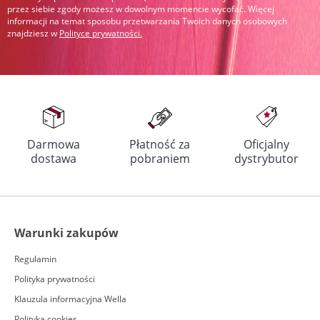
przez siebie zgody możesz w dowolnym momencie wycofać. Więcej
informacji na temat sposobu przetwarzania Twoich danych osobowych
znajdziesz w
Polityce prywatności
.
Darmowa
Płatność za
Oficjalny
dostawa
pobraniem
dystrybutor
Warunki zakupów
Regulamin
Polityka prywatności
Klauzula informacyjna Wella
Polityka cookies