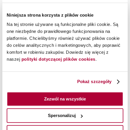
Niniejsza strona korzysta z plików cookie
Na tej stronie używane są funkcjonalne pliki cookie. Są
one niezbędne do prawidłowego funkcjonowania na
platformie. Chcielibyśmy również używać plików cookie
Lakier Nail Lacquer
Lakier Nail Lacquer
do celów analitycznych i marketingowych, aby poprawić
NAT019 Shore Is
NAT008 Simply Radishing,
komfort w robieniu zakupów. Dowiedz się więcej z
Something, 15 ml
15 ml
naszej
polityki dotyczącej plików cookies
.
OPI
OPI
Lakier klasyczny Nature Strong w kolorze niebieskim
Lakier klasyczny Nature Strong w kolorze fioletowym
Pokaż szczegóły
Zezwól na wszystkie
Spersonalizuj