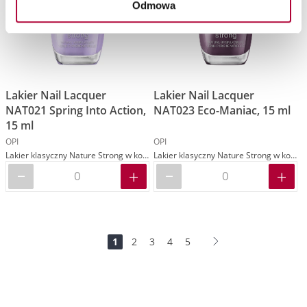
Odmowa
Lakier Nail Lacquer
Lakier Nail Lacquer
NAT021 Spring Into Action,
NAT023 Eco-Maniac, 15 ml
15 ml
OPI
OPI
Lakier klasyczny Nature Strong w kolorze fioletowym
Lakier klasyczny Nature Strong w kolorze fioletowym
Strona
Jesteś
Strona
Strona
Strona
Strona
Strona
Dalej
1
2
3
4
5
na
stronie