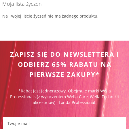
Moja lista życzeń
Na Twojej liście życzeń nie ma żadnego produktu.
ZAPISZ SIĘ DO NEWSLETTERA I
ODBIERZ 65% RABATU NA
PIERWSZE ZAKUPY*
*Rabat jest jednorazowy. Obejmuje marki Wella
Professionals (z wyłączeniem Wella Care, Wella Technik i
akcesoriów) i Londa Professional.
Zapisz się do newslettera: