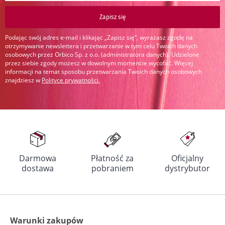
Zapisz się
Podając swój adres e-mail i klikając „Zapisz się”, wyrażasz zgodę na
otrzymywanie newslettera i przetwarzanie w tym celu Twoich danych
osobowych przez Orbico Sp. z o.o. (administratora danych). Udzielone
przez siebie zgody możesz w dowolnym momencie wycofać. Więcej
informacji na temat sposobu przetwarzania Twoich danych osobowych
znajdziesz w
Polityce prywatności
.
Darmowa
Płatność za
Oficjalny
dostawa
pobraniem
dystrybutor
Warunki zakupów