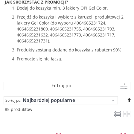
JAK SKORZYSTAĆ Z PROMOCJI?
Dodaj do koszyka min. 3 lakiery OPI Gel Color.
Przejdź do koszyka i wybierz z karuzeli produktowej 2
lakiery Gel Color (do wyboru 4064665231724,
4064665231809, 4064665231755, 4064665231793,
4064665231632, 4064665231779, 4064665231717,
4064665231731).
Produkty zostaną dodane do koszyka z rabatem 90%.
Promocje się nie łączą.
Filtruj po
U
Sortuj po:
k
85 produktów
m