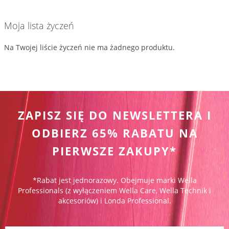
Moja lista życzeń
Na Twojej liście życzeń nie ma żadnego produktu.
ZAPISZ SIĘ DO NEWSLETTERA I
ODBIERZ 65% RABATU NA
PIERWSZE ZAKUPY*
*Rabat jest jednorazowy. Obejmuje marki Wella
Professionals (z wyłączeniem Wella Care, Wella Technik i
akcesoriów) i Londa Professional.