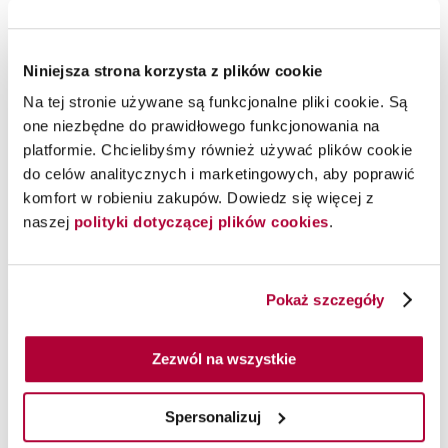
Niniejsza strona korzysta z plików cookie
Na tej stronie używane są funkcjonalne pliki cookie. Są
one niezbędne do prawidłowego funkcjonowania na
platformie. Chcielibyśmy również używać plików cookie
do celów analitycznych i marketingowych, aby poprawić
Lakier GelColor GCMI06
Lakier GelColor GCA60
komfort w robieniu zakupów. Dowiedz się więcej z
Duomo Days, Isola Nights,
Don't Bossa Nova Me
naszej
polityki dotyczącej plików cookies
.
15 ml
Around™, 15 ml
OPI
OPI
Hybrydowy lakier do paznokci
Hybrydowy lakier do paznokci
Pokaż szczegóły
Zezwól na wszystkie
Spersonalizuj