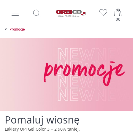
Mój k
(
0
)
Promocje
Pomaluj wiosnę
Lakiery OPI Gel Color 3 + 2 90% taniej.