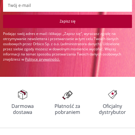
Zapisz się do newslettera:
Zapisz się
Podając swój adres e-mail i klikając „Zapisz się”, wyrażasz zgodę na
otrzymywanie newslettera i przetwarzanie w tym celu Twoich danych
osobowych przez Orbico Sp. z o.o. (administratora danych). Udzielone
przez siebie zgody możesz w dowolnym momencie wycofać. Więcej
informacji na temat sposobu przetwarzania Twoich danych osobowych
znajdziesz w
Polityce prywatności
.
Darmowa
Płatność za
Oficjalny
dostawa
pobraniem
dystrybutor