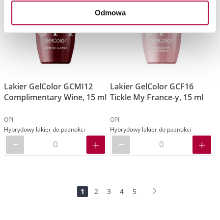
Odmowa
Lakier GelColor GCMI12
Lakier GelColor GCF16
Complimentary Wine, 15 ml
Tickle My France-y, 15 ml
OPI
OPI
Hybrydowy lakier do paznokci
Hybrydowy lakier do paznokci
Strona
Jesteś
Strona
Strona
Strona
Strona
Strona
Dalej
1
2
3
4
5
na
stronie