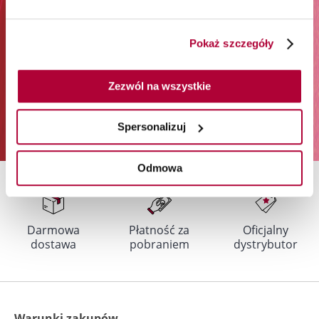
Zapisz się
Pokaż szczegóły
Podając swój adres e-mail i klikając „Zapisz się”, wyrażasz zgodę na
otrzymywanie newslettera i przetwarzanie w tym celu Twoich danych
osobowych przez Orbico Sp. z o.o. (administratora danych). Udzielone
Zezwól na wszystkie
przez siebie zgody możesz w dowolnym momencie wycofać. Więcej
informacji na temat sposobu przetwarzania Twoich danych osobowych
znajdziesz w
Polityce prywatności
.
Spersonalizuj
Odmowa
Darmowa
Płatność za
Oficjalny
dostawa
pobraniem
dystrybutor
Warunki zakupów