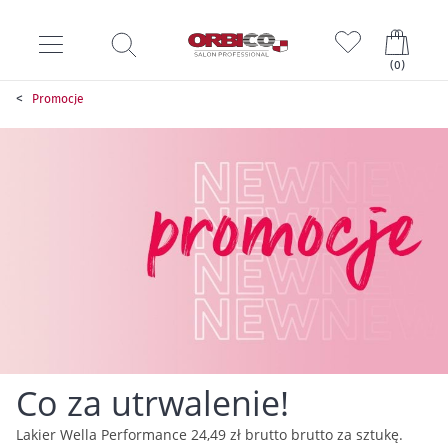
Mój k
(
0
)
Promocje
Co za utrwalenie!
Lakier Wella Performance 24,49 zł brutto brutto za sztukę.