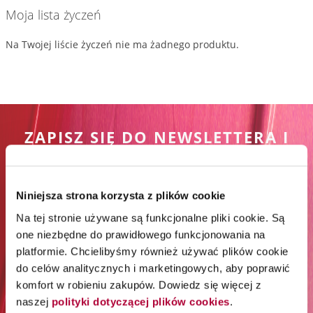
Moja lista życzeń
Na Twojej liście życzeń nie ma żadnego produktu.
ZAPISZ SIĘ DO NEWSLETTERA I
ODBIERZ 65% RABATU NA
PIERWSZE ZAKUPY*
Niniejsza strona korzysta z plików cookie
Na tej stronie używane są funkcjonalne pliki cookie. Są
*Rabat jest jednorazowy. Obejmuje marki Wella
one niezbędne do prawidłowego funkcjonowania na
Professionals (z wyłączeniem Wella Care, Wella Technik i
platformie. Chcielibyśmy również używać plików cookie
akcesoriów) i Londa Professional.
do celów analitycznych i marketingowych, aby poprawić
komfort w robieniu zakupów. Dowiedz się więcej z
Zapisz się do newslettera:
naszej
polityki dotyczącej plików cookies
.