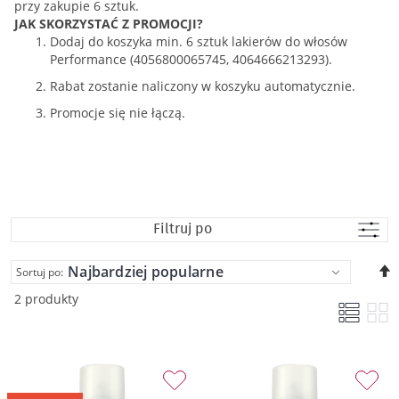
przy zakupie 6 sztuk.
JAK SKORZYSTAĆ Z PROMOCJI?
Dodaj do koszyka min. 6 sztuk lakierów do włosów
Performance (4056800065745, 4064666213293).
Rabat zostanie naliczony w koszyku automatycznie.
Promocje się nie łączą.
Filtruj po
U
Sortuj po:
k
2 produkty
m